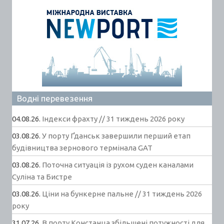
Водні перевезення
04.08.26.
Індекси фрахту // 31 тиждень 2026 року
03.08.26.
У порту Ґданськ завершили перший етап
будівництва зернового термінала GAT
03.08.26.
Поточна ситуація із рухом суден каналами
Суліна та Бистре
03.08.26.
Ціни на бункерне пальне // 31 тиждень 2026
року
31.07.26.
В порту Констанца збільшені потужності для