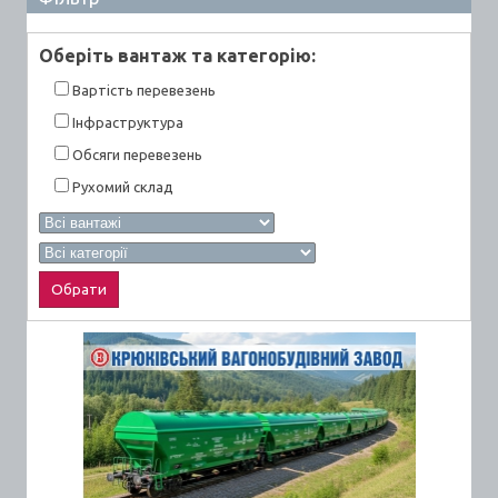
Оберiть вантаж та категорiю:
Вартiсть перевезень
Інфраструктура
Обсяги перевезень
Рухомий склад