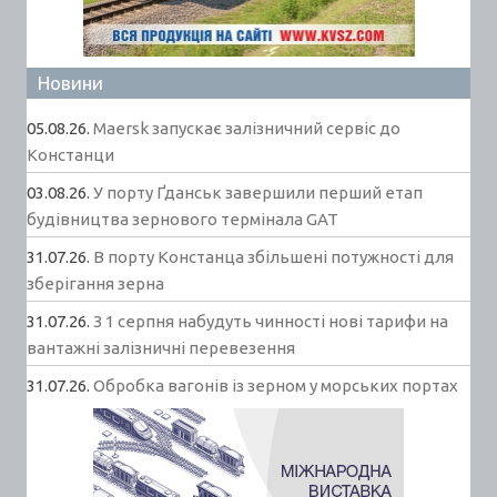
Новини
05.08.26.
Maersk запускає залізничний сервіс до
Констанци
03.08.26.
У порту Ґданськ завершили перший етап
будівництва зернового термінала GAT
31.07.26.
В порту Констанца збільшені потужності для
зберігання зерна
31.07.26.
З 1 серпня набудуть чинності нові тарифи на
вантажні залізничні перевезення
31.07.26.
Обробка вагонів із зерном у морських портах