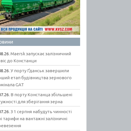
овини
08.26.
Maersk запускає залізничний
віс до Констанци
08.26.
У порту Ґданськ завершили
рший етап будівництва зернового
рмінала GAT
07.26.
В порту Констанца збільшені
ужності для зберігання зерна
07.26.
З 1 серпня набудуть чинності
і тарифи на вантажні залізничні
ревезення