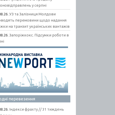
гоновідправлень у серпні
08.26.
УЗ та Залізниця Молдови
оводять перемовини щодо надання
жки на транзит українських вантажів
08.26.
Запоріжкокс. Підсумки роботи в
пні
одні перевезення
08.26.
Індекси фрахту // 31 тиждень