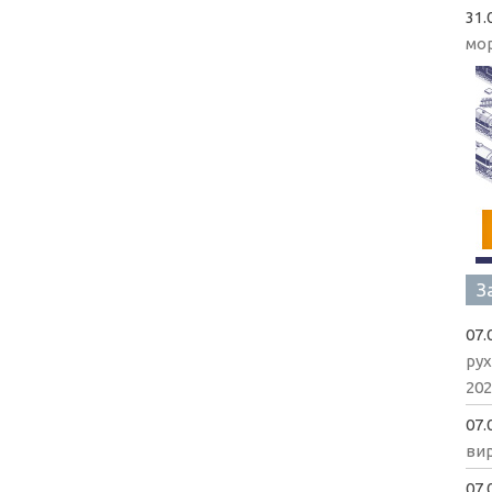
31.
мо
З
07.
рух
202
07.
вир
07.