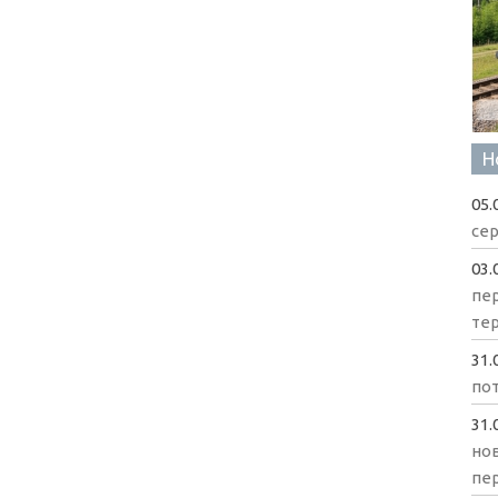
Н
05.
сер
03.
пе
те
31.
пот
31.
нов
пе