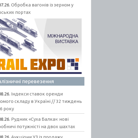
07.26.
Обробка вагонів із зерном у
рських портах
алізничні перевезення
08.26.
Індекси ставок оренди
омого складу в Україні // 32 тиждень
6 року
08.26.
Рудник «Суха Балка»: нові
обничі потужністі на двох шахтах
08.26.
Аукціони УЗ із продажу