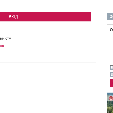
Пош
Ф
О
 вмісту
вно