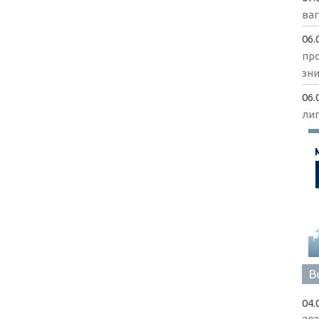
ва
06.
пр
зни
06.
ли
В
04.