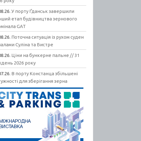
6 року
08.26.
У порту Ґданськ завершили
рший етап будівництва зернового
рмінала GAT
08.26.
Поточна ситуація із рухом суден
алами Суліна та Бистре
08.26.
Ціни на бункерне пальне // 31
ждень 2026 року
07.26.
В порту Констанца збільшені
ужності для зберігання зерна