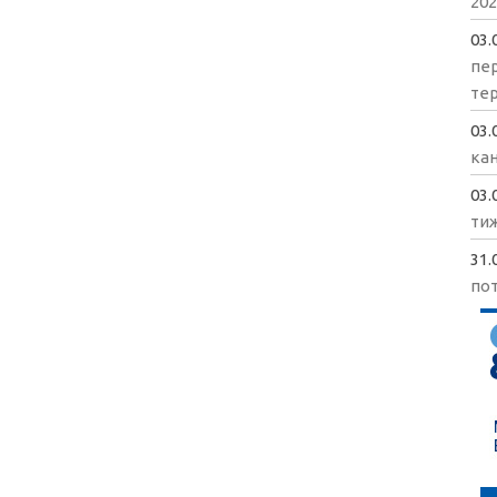
202
03.
пе
те
03.
кан
03.
ти
31.
пот