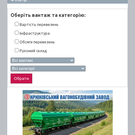
Оберiть вантаж та категорiю:
Вартiсть перевезень
Інфраструктура
Обсяги перевезень
Рухомий склад