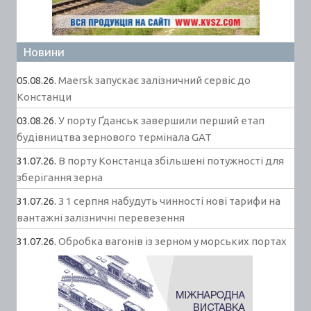
Новини
05.08.26.
Maersk запускає залізничний сервіс до
Констанци
03.08.26.
У порту Ґданськ завершили перший етап
будівництва зернового термінала GAT
31.07.26.
В порту Констанца збільшені потужності для
зберігання зерна
31.07.26.
З 1 серпня набудуть чинності нові тарифи на
вантажні залізничні перевезення
31.07.26.
Обробка вагонів із зерном у морських портах