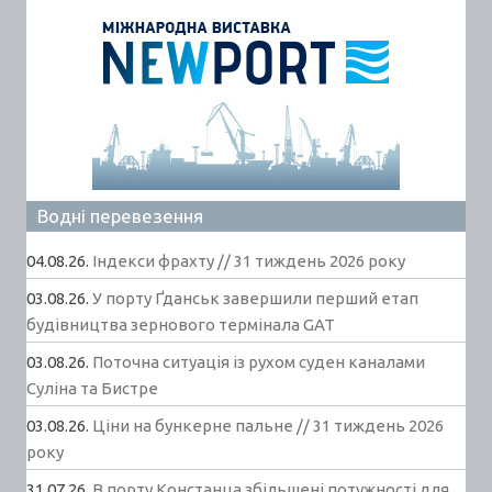
Водні перевезення
04.08.26.
Індекси фрахту // 31 тиждень 2026 року
03.08.26.
У порту Ґданськ завершили перший етап
будівництва зернового термінала GAT
03.08.26.
Поточна ситуація із рухом суден каналами
Суліна та Бистре
03.08.26.
Ціни на бункерне пальне // 31 тиждень 2026
року
31.07.26.
В порту Констанца збільшені потужності для