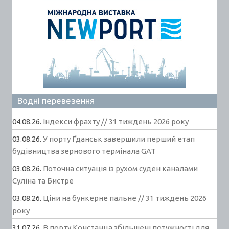
Водні перевезення
04.08.26.
Індекси фрахту // 31 тиждень 2026 року
03.08.26.
У порту Ґданськ завершили перший етап
будівництва зернового термінала GAT
03.08.26.
Поточна ситуація із рухом суден каналами
Суліна та Бистре
03.08.26.
Ціни на бункерне пальне // 31 тиждень 2026
року
31.07.26.
В порту Констанца збільшені потужності для