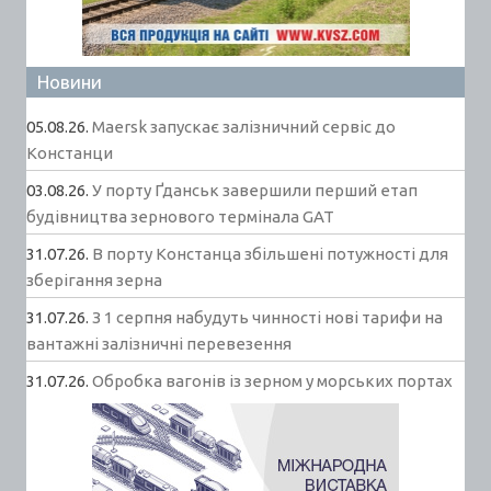
Новини
05.08.26.
Maersk запускає залізничний сервіс до
Констанци
03.08.26.
У порту Ґданськ завершили перший етап
будівництва зернового термінала GAT
31.07.26.
В порту Констанца збільшені потужності для
зберігання зерна
31.07.26.
З 1 серпня набудуть чинності нові тарифи на
вантажні залізничні перевезення
31.07.26.
Обробка вагонів із зерном у морських портах