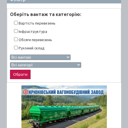
Оберiть вантаж та категорiю:
Вартiсть перевезень
Інфраструктура
Обсяги перевезень
Рухомий склад