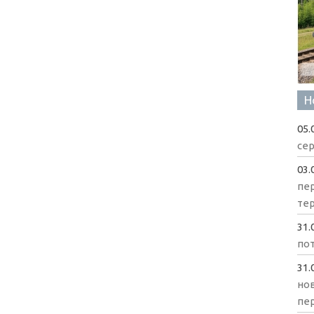
Н
05.
сер
03.
пе
те
31.
пот
31.
нов
пе