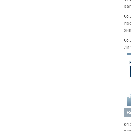
ва
06.
пр
зни
06.
ли
В
04.