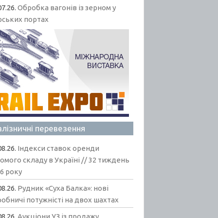
07.26.
Обробка вагонів із зерном у
рських портах
алізничні перевезення
08.26.
Індекси ставок оренди
омого складу в Україні // 32 тиждень
6 року
08.26.
Рудник «Суха Балка»: нові
обничі потужністі на двох шахтах
08.26.
Аукціони УЗ із продажу