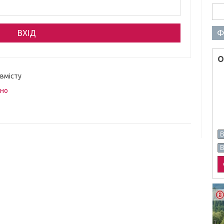
Пош
Ф
О
 вмісту
вно