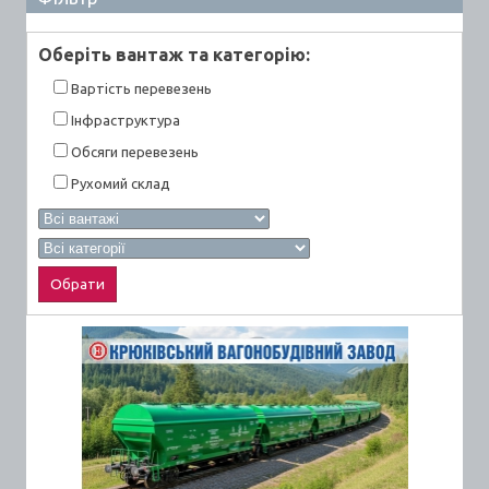
Оберiть вантаж та категорiю:
Вартiсть перевезень
Інфраструктура
Обсяги перевезень
Рухомий склад