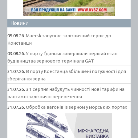
Новини
05.08.26.
Maersk запускає залізничний сервіс до
Констанци
03.08.26.
У порту Ґданськ завершили перший етап
будівництва зернового термінала GAT
31.07.26.
В порту Констанца збільшені потужності для
зберігання зерна
31.07.26.
З 1 серпня набудуть чинності нові тарифи на
вантажні залізничні перевезення
31.07.26.
Обробка вагонів із зерном у морських портах