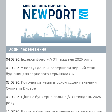
Водні перевезення
04.08.26.
Індекси фрахту // 31 тиждень 2026 року
03.08.26.
У порту Ґданськ завершили перший етап
будівництва зернового термінала GAT
03.08.26.
Поточна ситуація із рухом суден каналами
Суліна та Бистре
03.08.26.
Ціни на бункерне пальне // 31 тиждень 2026
року
31.07.26.
В порту Констанца збільшені потужності для