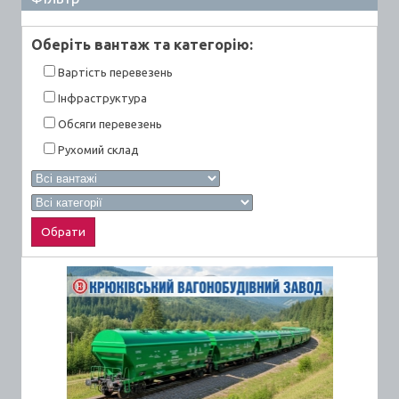
Оберiть вантаж та категорiю:
Вартiсть перевезень
Інфраструктура
Обсяги перевезень
Рухомий склад