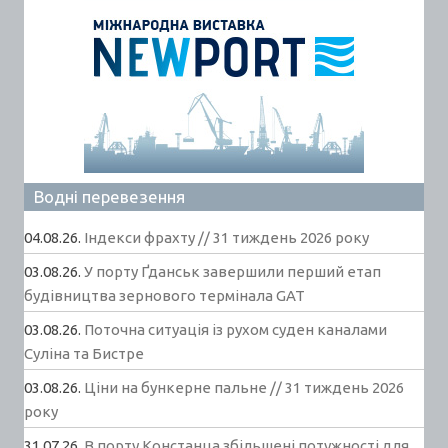
Водні перевезення
04.08.26.
Індекси фрахту // 31 тиждень 2026 року
03.08.26.
У порту Ґданськ завершили перший етап
будівництва зернового термінала GAT
03.08.26.
Поточна ситуація із рухом суден каналами
Суліна та Бистре
03.08.26.
Ціни на бункерне пальне // 31 тиждень 2026
року
31.07.26.
В порту Констанца збільшені потужності для