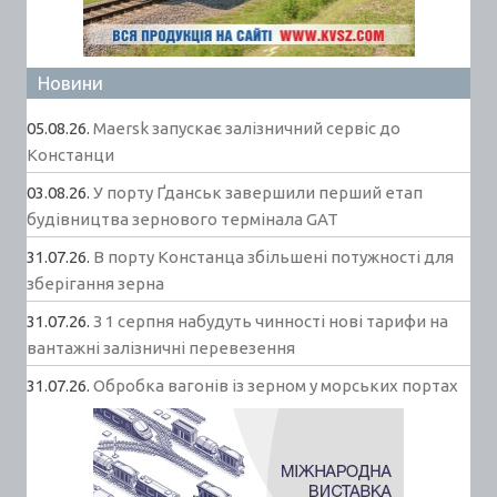
Новини
05.08.26.
Maersk запускає залізничний сервіс до
Констанци
03.08.26.
У порту Ґданськ завершили перший етап
будівництва зернового термінала GAT
31.07.26.
В порту Констанца збільшені потужності для
зберігання зерна
31.07.26.
З 1 серпня набудуть чинності нові тарифи на
вантажні залізничні перевезення
31.07.26.
Обробка вагонів із зерном у морських портах