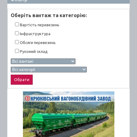
Оберiть вантаж та категорiю:
Вартiсть перевезень
Інфраструктура
Обсяги перевезень
Рухомий склад