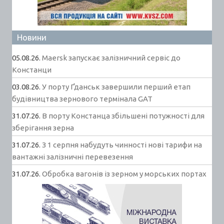
Новини
05.08.26.
Maersk запускає залізничний сервіс до
Констанци
03.08.26.
У порту Ґданськ завершили перший етап
будівництва зернового термінала GAT
31.07.26.
В порту Констанца збільшені потужності для
зберігання зерна
31.07.26.
З 1 серпня набудуть чинності нові тарифи на
вантажні залізничні перевезення
31.07.26.
Обробка вагонів із зерном у морських портах