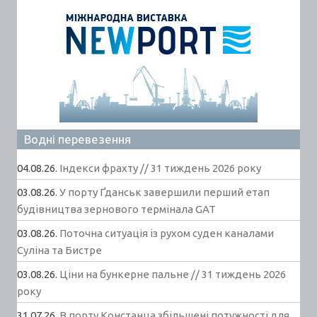
Водні перевезення
04.08.26.
Індекси фрахту // 31 тиждень 2026 року
03.08.26.
У порту Ґданськ завершили перший етап
будівництва зернового термінала GAT
03.08.26.
Поточна ситуація із рухом суден каналами
Суліна та Бистре
03.08.26.
Ціни на бункерне пальне // 31 тиждень 2026
року
31.07.26.
В порту Констанца збільшені потужності для