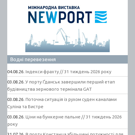
Водні перевезення
04.08.26.
Індекси фрахту // 31 тиждень 2026 року
03.08.26.
У порту Ґданськ завершили перший етап
будівництва зернового термінала GAT
03.08.26.
Поточна ситуація із рухом суден каналами
Суліна та Бистре
03.08.26.
Ціни на бункерне пальне // 31 тиждень 2026
року
31.07.26.
В порту Констанца збільшені потужності для