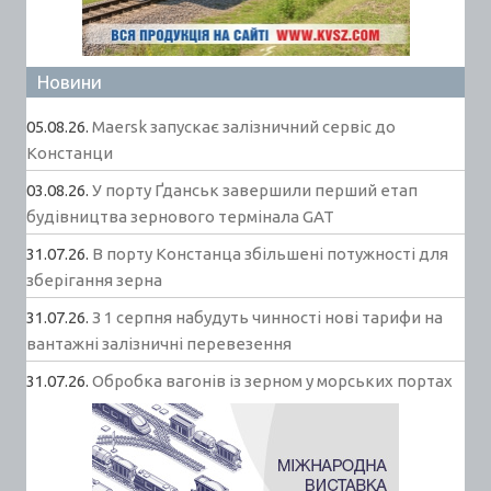
Новини
05.08.26.
Maersk запускає залізничний сервіс до
Констанци
03.08.26.
У порту Ґданськ завершили перший етап
будівництва зернового термінала GAT
31.07.26.
В порту Констанца збільшені потужності для
зберігання зерна
31.07.26.
З 1 серпня набудуть чинності нові тарифи на
вантажні залізничні перевезення
31.07.26.
Обробка вагонів із зерном у морських портах