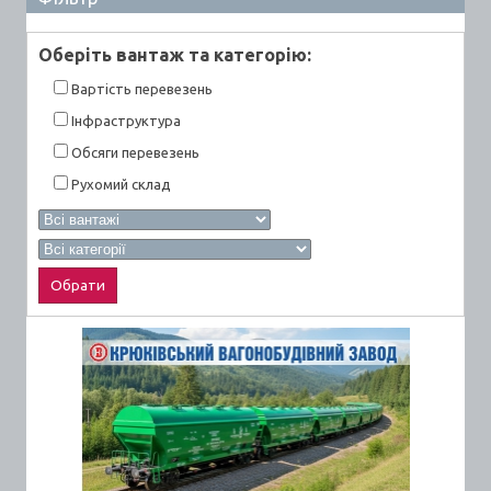
Оберiть вантаж та категорiю:
Вартiсть перевезень
Інфраструктура
Обсяги перевезень
Рухомий склад