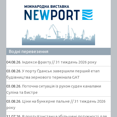
Водні перевезення
04.08.26.
Індекси фрахту // 31 тиждень 2026 року
03.08.26.
У порту Ґданськ завершили перший етап
будівництва зернового термінала GAT
03.08.26.
Поточна ситуація із рухом суден каналами
Суліна та Бистре
03.08.26.
Ціни на бункерне пальне // 31 тиждень 2026
року
31.07.26.
В порту Констанца збільшені потужності для