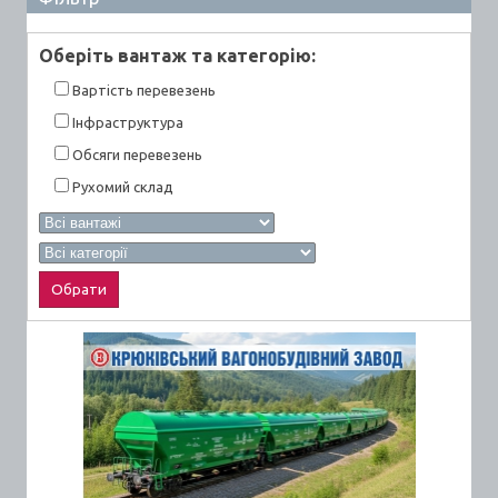
Оберiть вантаж та категорiю:
Вартiсть перевезень
Інфраструктура
Обсяги перевезень
Рухомий склад