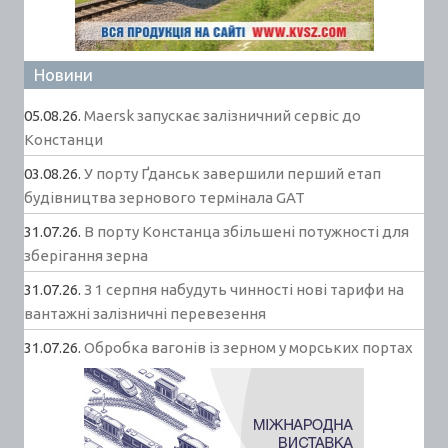
Новини
05.08.26.
Maersk запускає залізничний сервіс до
Констанци
03.08.26.
У порту Ґданськ завершили перший етап
будівництва зернового термінала GAT
31.07.26.
В порту Констанца збільшені потужності для
зберігання зерна
31.07.26.
З 1 серпня набудуть чинності нові тарифи на
вантажні залізничні перевезення
31.07.26.
Обробка вагонів із зерном у морських портах