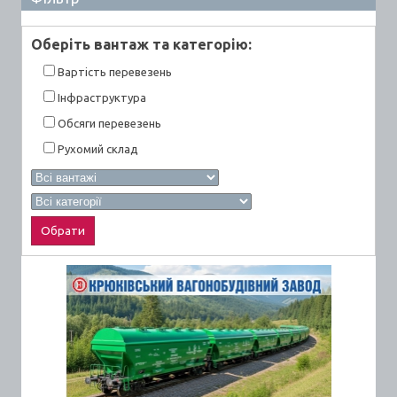
Оберiть вантаж та категорiю:
Вартiсть перевезень
Інфраструктура
Обсяги перевезень
Рухомий склад