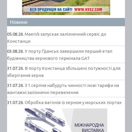
Новини
05.08.26.
Maersk запускає залізничний сервіс до
Констанци
03.08.26.
У порту Ґданськ завершили перший етап
будівництва зернового термінала GAT
31.07.26.
В порту Констанца збільшені потужності для
зберігання зерна
31.07.26.
З 1 серпня набудуть чинності нові тарифи на
вантажні залізничні перевезення
31.07.26.
Обробка вагонів із зерном у морських портах