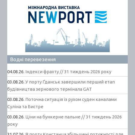
Водні перевезення
04.08.26.
Індекси фрахту // 31 тиждень 2026 року
03.08.26.
У порту Ґданськ завершили перший етап
будівництва зернового термінала GAT
03.08.26.
Поточна ситуація із рухом суден каналами
Суліна та Бистре
03.08.26.
Ціни на бункерне пальне // 31 тиждень 2026
року
31.07.26.
В порту Констанца збільшені потужності для