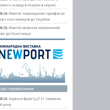
омого складу в Україні в серпні
08.26.
Maersk: підвищення тарифів на
орт контейнерів до України
08.26.
Maersk запускає залізничний
віс до Констанци
одні перевезення
08.26.
Індекси фрахту // 31 тиждень
6 року