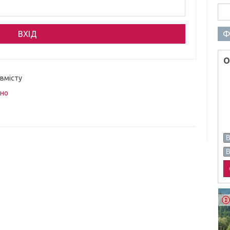
Пош
Ф
О
 вмісту
вно