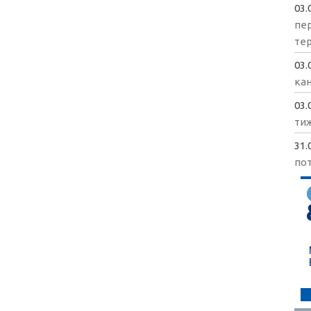
03.
пе
те
03.
кан
03.
ти
31.
пот