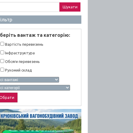
ук:
ільтр
берiть вантаж та категорiю:
Вартiсть перевезень
Інфраструктура
Обсяги перевезень
Рухомий склад