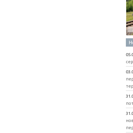
Н
05.
сер
03.
пе
те
31.
пот
31.
нов
пе