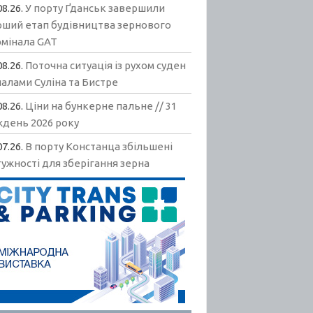
08.26.
У порту Ґданськ завершили
рший етап будівництва зернового
рмінала GAT
08.26.
Поточна ситуація із рухом суден
алами Суліна та Бистре
08.26.
Ціни на бункерне пальне // 31
ждень 2026 року
07.26.
В порту Констанца збільшені
ужності для зберігання зерна