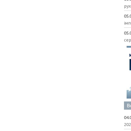
рух
05.
імп
05.
сер
В
04.
202