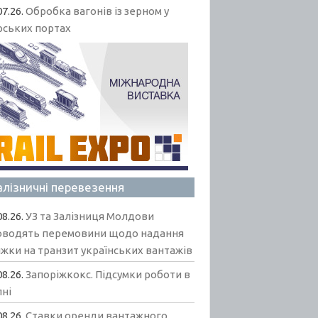
07.26.
Обробка вагонів із зерном у
рських портах
алізничні перевезення
08.26.
УЗ та Залізниця Молдови
оводять перемовини щодо надання
жки на транзит українських вантажів
08.26.
Запоріжкокс. Підсумки роботи в
пні
08.26.
Ставки оренди вантажного