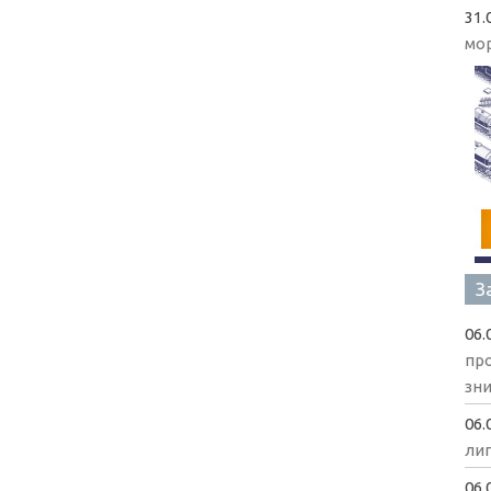
31.
мо
З
06.
пр
зни
06.
ли
06.