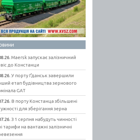
овини
08.26.
Maersk запускає залізничний
віс до Констанци
08.26.
У порту Ґданськ завершили
рший етап будівництва зернового
рмінала GAT
07.26.
В порту Констанца збільшені
ужності для зберігання зерна
07.26.
З 1 серпня набудуть чинності
і тарифи на вантажні залізничні
ревезення