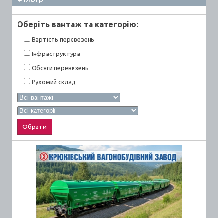
Оберiть вантаж та категорiю:
Вартiсть перевезень
Інфраструктура
Обсяги перевезень
Рухомий склад