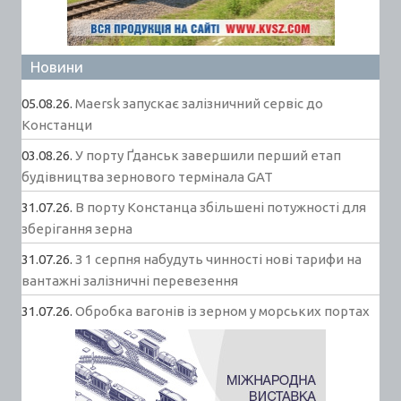
Новини
05.08.26.
Maersk запускає залізничний сервіс до
Констанци
03.08.26.
У порту Ґданськ завершили перший етап
будівництва зернового термінала GAT
31.07.26.
В порту Констанца збільшені потужності для
зберігання зерна
31.07.26.
З 1 серпня набудуть чинності нові тарифи на
вантажні залізничні перевезення
31.07.26.
Обробка вагонів із зерном у морських портах