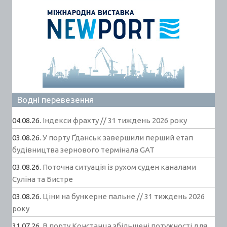
Водні перевезення
04.08.26.
Індекси фрахту // 31 тиждень 2026 року
03.08.26.
У порту Ґданськ завершили перший етап
будівництва зернового термінала GAT
03.08.26.
Поточна ситуація із рухом суден каналами
Суліна та Бистре
03.08.26.
Ціни на бункерне пальне // 31 тиждень 2026
року
31.07.26.
В порту Констанца збільшені потужності для