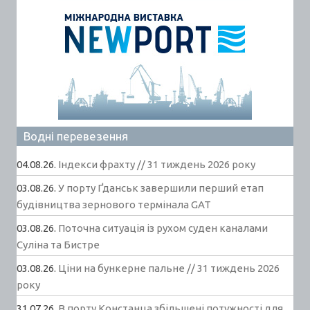
Водні перевезення
04.08.26.
Індекси фрахту // 31 тиждень 2026 року
03.08.26.
У порту Ґданськ завершили перший етап
будівництва зернового термінала GAT
03.08.26.
Поточна ситуація із рухом суден каналами
Суліна та Бистре
03.08.26.
Ціни на бункерне пальне // 31 тиждень 2026
року
31.07.26.
В порту Констанца збільшені потужності для