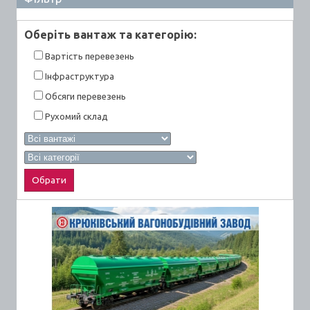
Оберiть вантаж та категорiю:
Вартiсть перевезень
Інфраструктура
Обсяги перевезень
Рухомий склад