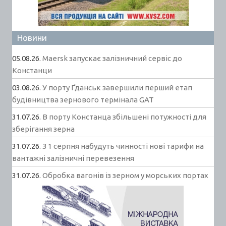
Новини
05.08.26.
Maersk запускає залізничний сервіс до
Констанци
03.08.26.
У порту Ґданськ завершили перший етап
будівництва зернового термінала GAT
31.07.26.
В порту Констанца збільшені потужності для
зберігання зерна
31.07.26.
З 1 серпня набудуть чинності нові тарифи на
вантажні залізничні перевезення
31.07.26.
Обробка вагонів із зерном у морських портах