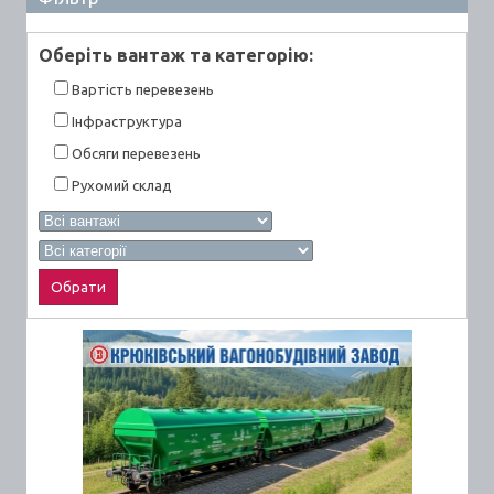
Оберiть вантаж та категорiю:
Вартiсть перевезень
Інфраструктура
Обсяги перевезень
Рухомий склад