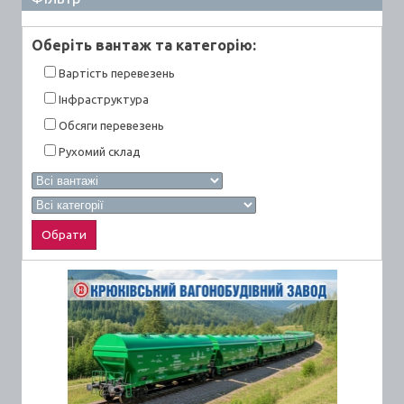
Оберiть вантаж та категорiю:
Вартiсть перевезень
Інфраструктура
Обсяги перевезень
Рухомий склад