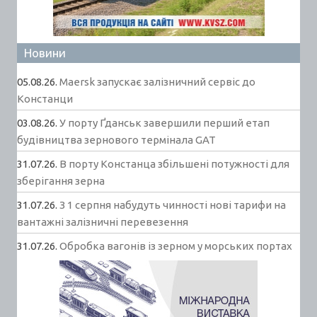
Новини
05.08.26.
Maersk запускає залізничний сервіс до
Констанци
03.08.26.
У порту Ґданськ завершили перший етап
будівництва зернового термінала GAT
31.07.26.
В порту Констанца збільшені потужності для
зберігання зерна
31.07.26.
З 1 серпня набудуть чинності нові тарифи на
вантажні залізничні перевезення
31.07.26.
Обробка вагонів із зерном у морських портах