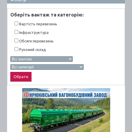
Оберiть вантаж та категорiю:
Вартiсть перевезень
Інфраструктура
Обсяги перевезень
Рухомий склад