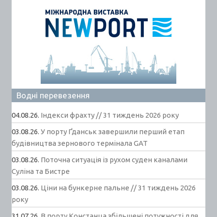
Водні перевезення
04.08.26.
Індекси фрахту // 31 тиждень 2026 року
03.08.26.
У порту Ґданськ завершили перший етап
будівництва зернового термінала GAT
03.08.26.
Поточна ситуація із рухом суден каналами
Суліна та Бистре
03.08.26.
Ціни на бункерне пальне // 31 тиждень 2026
року
31.07.26.
В порту Констанца збільшені потужності для