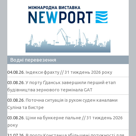
Водні перевезення
04.08.26.
Індекси фрахту // 31 тиждень 2026 року
03.08.26.
У порту Ґданськ завершили перший етап
будівництва зернового термінала GAT
03.08.26.
Поточна ситуація із рухом суден каналами
Суліна та Бистре
03.08.26.
Ціни на бункерне пальне // 31 тиждень 2026
року
31.07.26.
В порту Констанца збільшені потужності для