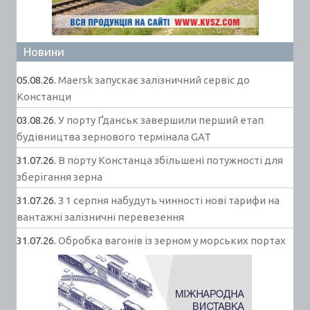
Новини
05.08.26.
Maersk запускає залізничний сервіс до
Констанци
03.08.26.
У порту Ґданськ завершили перший етап
будівництва зернового термінала GAT
31.07.26.
В порту Констанца збільшені потужності для
зберігання зерна
31.07.26.
З 1 серпня набудуть чинності нові тарифи на
вантажні залізничні перевезення
31.07.26.
Обробка вагонів із зерном у морських портах