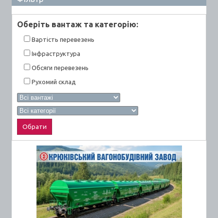
Оберiть вантаж та категорiю:
Вартiсть перевезень
Інфраструктура
Обсяги перевезень
Рухомий склад