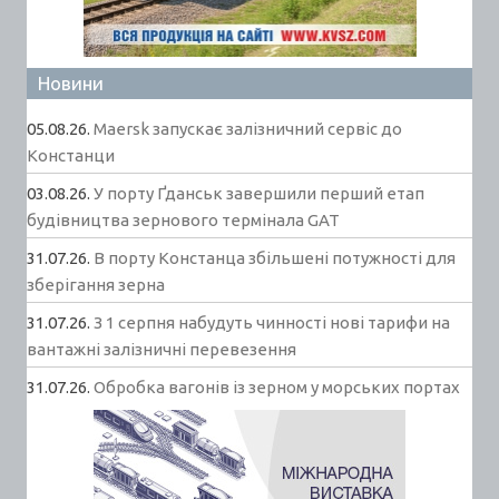
Новини
05.08.26.
Maersk запускає залізничний сервіс до
Констанци
03.08.26.
У порту Ґданськ завершили перший етап
будівництва зернового термінала GAT
31.07.26.
В порту Констанца збільшені потужності для
зберігання зерна
31.07.26.
З 1 серпня набудуть чинності нові тарифи на
вантажні залізничні перевезення
31.07.26.
Обробка вагонів із зерном у морських портах