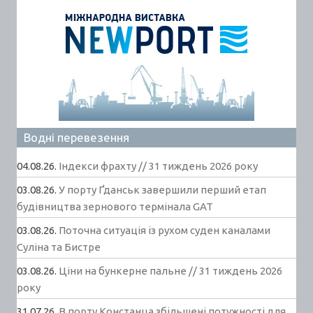
Водні перевезення
04.08.26.
Індекси фрахту // 31 тиждень 2026 року
03.08.26.
У порту Ґданськ завершили перший етап
будівництва зернового термінала GAT
03.08.26.
Поточна ситуація із рухом суден каналами
Суліна та Бистре
03.08.26.
Ціни на бункерне пальне // 31 тиждень 2026
року
31.07.26.
В порту Констанца збільшені потужності для