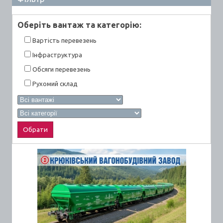
Оберiть вантаж та категорiю:
Вартiсть перевезень
Інфраструктура
Обсяги перевезень
Рухомий склад