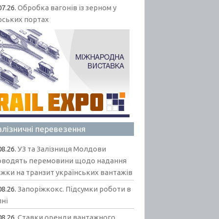
07.26.
Обробка вагонів із зерном у
рських портах
алізничні перевезення
08.26.
УЗ та Залізниця Молдови
оводять перемовини щодо надання
жки на транзит українських вантажів
08.26.
Запоріжкокс. Підсумки роботи в
пні
08.26.
Ставки оренди вантажного