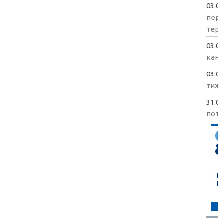
03.
пе
те
03.
кан
03.
ти
31.
пот