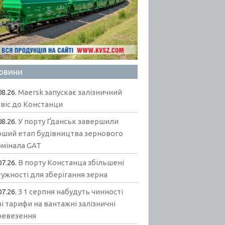
овини
08.26.
Maersk запускає залізничний
віс до Констанци
08.26.
У порту Ґданськ завершили
рший етап будівництва зернового
рмінала GAT
07.26.
В порту Констанца збільшені
ужності для зберігання зерна
07.26.
З 1 серпня набудуть чинності
і тарифи на вантажні залізничні
ревезення