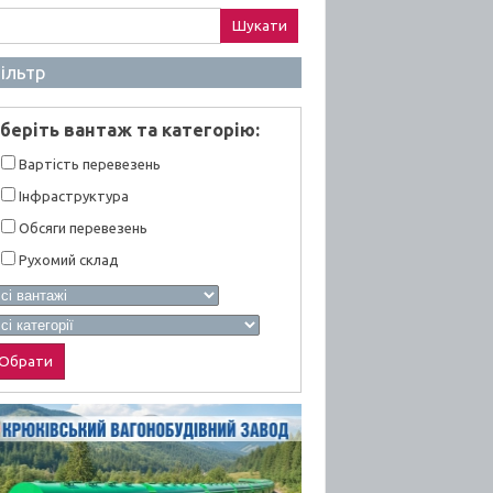
ук:
ільтр
берiть вантаж та категорiю:
Вартiсть перевезень
Інфраструктура
Обсяги перевезень
Рухомий склад