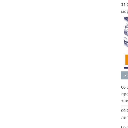
31.
мо
З
06.
пр
зни
06.
ли
06.