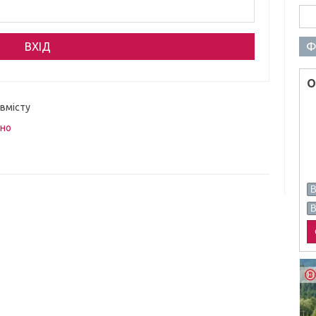
Пош
Ф
О
 вмісту
вно