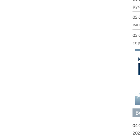
рух
05.
імп
05.
сер
В
04.
202