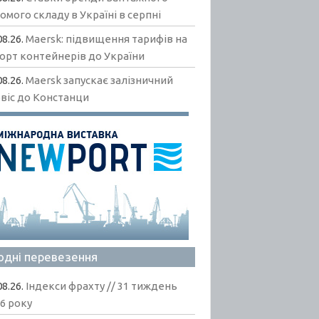
омого складу в Україні в серпні
08.26.
Maersk: підвищення тарифів на
орт контейнерів до України
08.26.
Maersk запускає залізничний
віс до Констанци
одні перевезення
08.26.
Індекси фрахту // 31 тиждень
6 року