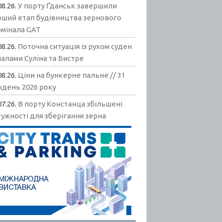
08.26.
У порту Ґданськ завершили
рший етап будівництва зернового
рмінала GAT
08.26.
Поточна ситуація із рухом суден
алами Суліна та Бистре
08.26.
Ціни на бункерне пальне // 31
ждень 2026 року
07.26.
В порту Констанца збільшені
ужності для зберігання зерна