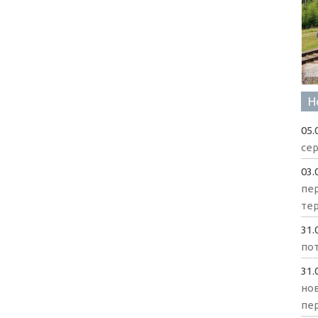
Н
05.
сер
03.
пе
те
31.
пот
31.
нов
пе