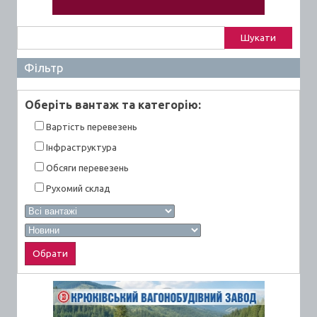
Пошук:
Фільтр
Оберiть вантаж та категорiю:
Вартiсть перевезень
Інфраструктура
Обсяги перевезень
Рухомий склад