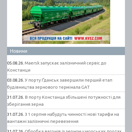
Новини
05.08.26.
Maersk запускає залізничний сервіс до
Констанци
03.08.26.
У порту Ґданськ завершили перший етап
будівництва зернового термінала GAT
31.07.26.
В порту Констанца збільшені потужності для
зберігання зерна
31.07.26.
З 1 серпня набудуть чинності нові тарифи на
вантажні залізничні перевезення
31.07.26.
Обробка вагонів із зерном у морських портах