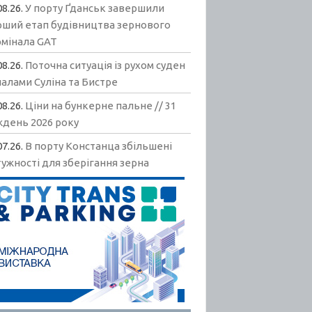
08.26.
У порту Ґданськ завершили
рший етап будівництва зернового
рмінала GAT
08.26.
Поточна ситуація із рухом суден
алами Суліна та Бистре
08.26.
Ціни на бункерне пальне // 31
ждень 2026 року
07.26.
В порту Констанца збільшені
ужності для зберігання зерна