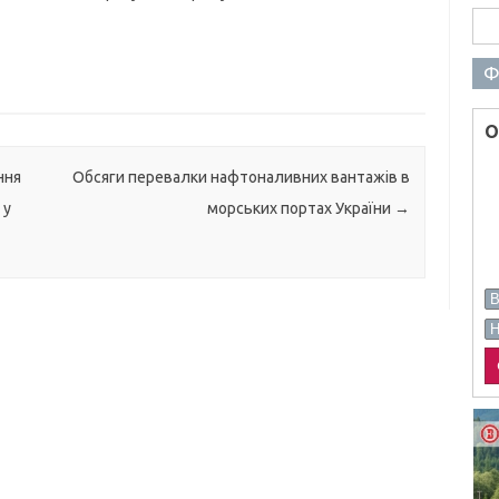
Пош
Ф
О
ння
Обсяги перевалки нафтоналивних вантажів в
 у
морських портах України
→