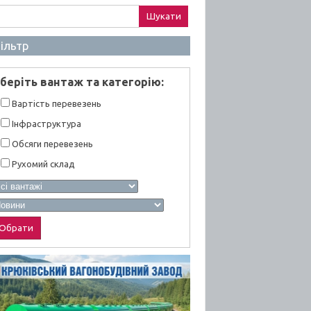
ук:
ільтр
берiть вантаж та категорiю:
Вартiсть перевезень
Інфраструктура
Обсяги перевезень
Рухомий склад