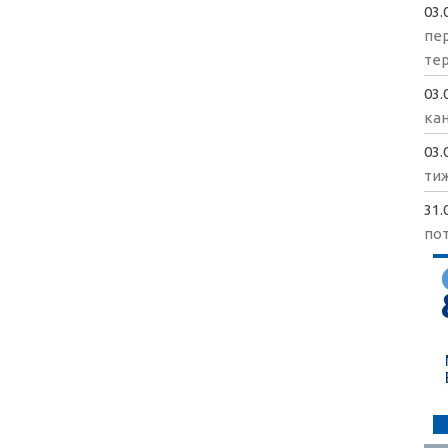
03.
пе
те
03.
кан
03.
ти
31.
пот