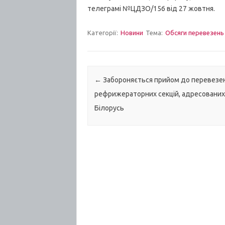
телеграмі №ЦДЗО/156 від 27 жовтня.
Категорії:
Новини
Тема:
Обсяги перевезень
Post navigation
←
Забороняється прийом до перевезе
рефрижераторних секцій, адресованих
Білорусь