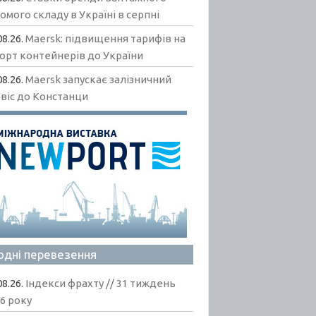
омого складу в Україні в серпні
08.26.
Maersk: підвищення тарифів на
орт контейнерів до України
08.26.
Maersk запускає залізничний
віс до Констанци
одні перевезення
08.26.
Індекси фрахту // 31 тиждень
6 року