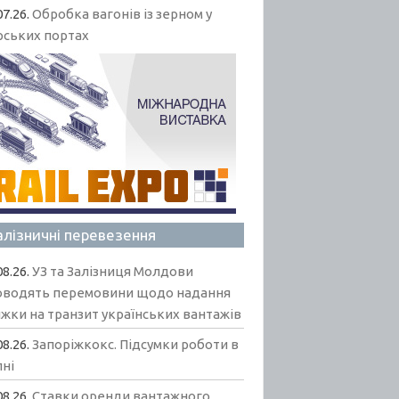
07.26.
Обробка вагонів із зерном у
рських портах
алізничні перевезення
08.26.
УЗ та Залізниця Молдови
оводять перемовини щодо надання
жки на транзит українських вантажів
08.26.
Запоріжкокс. Підсумки роботи в
пні
08.26.
Ставки оренди вантажного