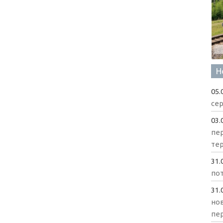
Н
05.
сер
03.
пе
те
31.
пот
31.
нов
пе