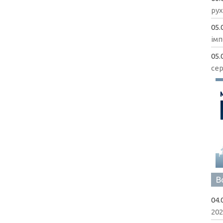
рух
05.
імп
05.
сер
В
04.
202