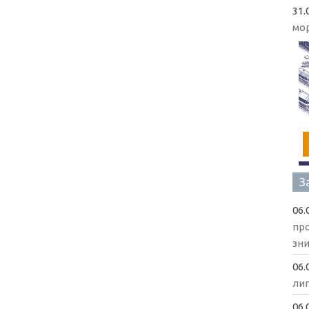
31.
мо
З
06.
пр
зни
06.
ли
06.