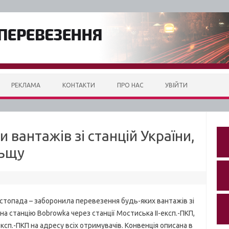
РЕКЛАМА
КОНТАКТИ
ПРО НАС
УВІЙТИ
 вантажів зі станцій України,
льщу
стопада – заборонила перевезення будь-яких вантажів зі
на станцію Bobrowka через станції Мостиська II-експ.-ПКП,
експ.-ПКП на адресу всіх отримувачів. Конвенція описана в