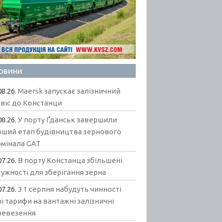
овини
08.26.
Maersk запускає залізничний
віс до Констанци
08.26.
У порту Ґданськ завершили
рший етап будівництва зернового
рмінала GAT
07.26.
В порту Констанца збільшені
ужності для зберігання зерна
07.26.
З 1 серпня набудуть чинності
і тарифи на вантажні залізничні
ревезення