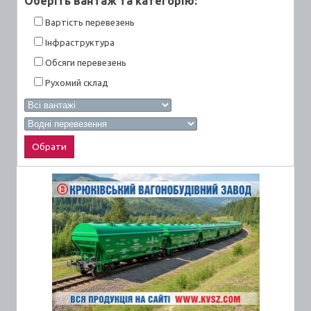
Оберiть вантаж та категорiю:
Вартiсть перевезень
Інфраструктура
Обсяги перевезень
Рухомий склад