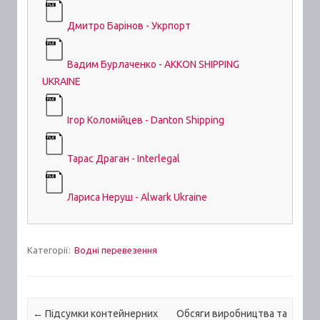
Дмитро Барінов - Укрпорт
Вадим Бурлаченко - AKKON SHIPPING
UKRAINE
Ігор Коломійцев - Danton Shipping
Тарас Драган - Interlegal
Лариса Неруш - Alwark Ukraine
Категорії:
Водні перевезення
Post navigation
←
Підсумки контейнерних
Обсяги виробництва та