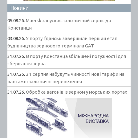
Новини
05.08.26.
Maersk запускає залізничний сервіс до
Констанци
03.08.26.
У порту Ґданськ завершили перший етап
будівництва зернового термінала GAT
31.07.26.
В порту Констанца збільшені потужності для
зберігання зерна
31.07.26.
З 1 серпня набудуть чинності нові тарифи на
вантажні залізничні перевезення
31.07.26.
Обробка вагонів із зерном у морських портах