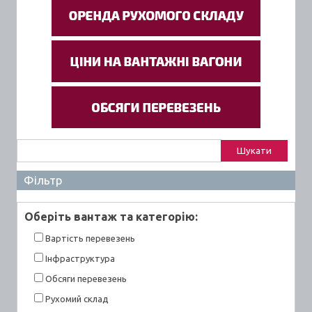
Пошук:
Фільтр
Оберiть вантаж та категорiю:
Вартiсть перевезень
Інфраструктура
Обсяги перевезень
Рухомий склад