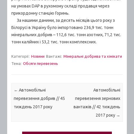
на умовах DAP в рухомому складі продавця через
прикордонну станцію Горинь.
За нашими даними, за десять місяців цього року з
Білорусі в Україну було імпортовано 236,9 тис. тонн
мінеральних добрив – 112,6 тис. тонн азотних, 71,2 тис.
тонн калійних і 53,2 тис. тонн комплексних.
Категорії:
Новини
Вантажі:
Мінеральні добрива та хімікати
Тема:
Обсяги перевезень
Post navigation
←
Автомобільні
Автомобільні
перевезення добрив // 45
перевезення зернових
тиждень 2017 року
вантажів // 42 тиждень
2017 року
→