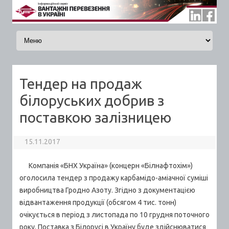
Skip to content
Тендер на продаж
білоруських добрив з
поставкою залізницею
15.11.2017
Компанія «БНХ Україна» (концерн «Білнафтохім»)
оголосила тендер з продажу карбамідо-аміачної суміші
виробництва Гродно Азоту. Згідно з документацією
відвантаження продукції (обсягом 4 тис. тонн)
очікується в період з листопада по 10 грудня поточного
року. Поставка з Білорусі в Україну буде здійснюватися