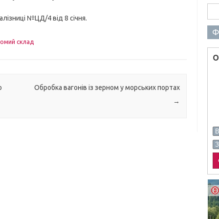
Пош
зниці №ЦД/4 від 8 січня.
Ф
омий склад
О
о
Обробка вагонів із зерном у морських портах
→