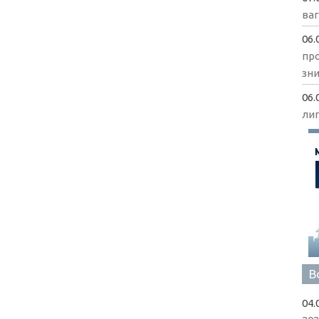
ва
06.
пр
зни
06.
ли
В
04.