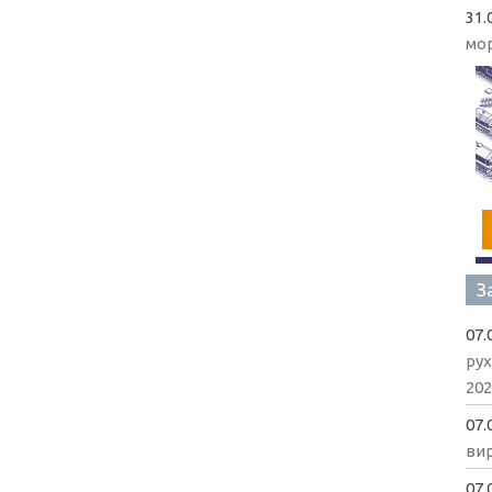
31.
мо
З
07.
рух
202
07.
вир
07.