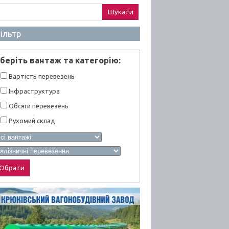
ук:
ільтр
берiть вантаж та категорiю:
Вартiсть перевезень
Інфраструктура
Обсяги перевезень
Рухомий склад