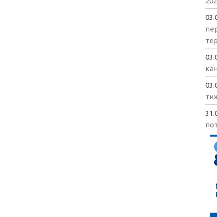
202
03.
пе
те
03.
кан
03.
ти
31.
пот