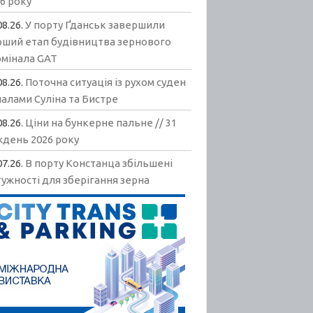
6 року
08.26.
У порту Ґданськ завершили
рший етап будівництва зернового
рмінала GAT
08.26.
Поточна ситуація із рухом суден
алами Суліна та Бистре
08.26.
Ціни на бункерне пальне // 31
ждень 2026 року
07.26.
В порту Констанца збільшені
ужності для зберігання зерна