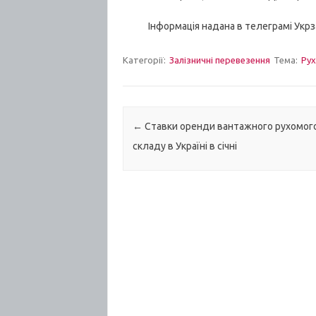
Інформація надана в телеграмі Укрзалі
Категорії:
Залізничні перевезення
Тема:
Рух
Post navigation
←
Ставки оренди вантажного рухомог
складу в Україні в січні