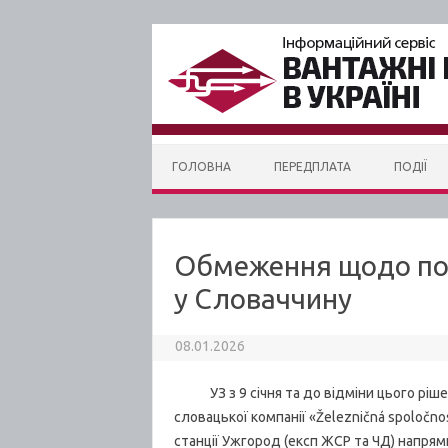
Skip to content
ГОЛОВНА
ПЕРЕДПЛАТА
ПОДІЇ
Обмеження щодо под
у Словаччину
08.01.2026
УЗ з 9 січня та до відміни цього ріше
словацької компанії «Železničná spoločno
станції Ужгород (експ ЖСР та ЧД) напрям