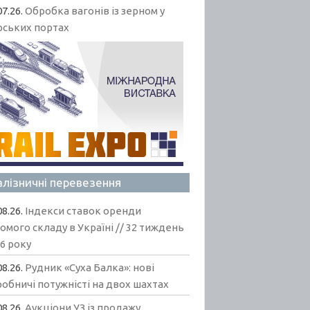
07.26.
Обробка вагонів із зерном у
рських портах
алізничні перевезення
08.26.
Індекси ставок оренди
омого складу в Україні // 32 тиждень
6 року
08.26.
Рудник «Суха Балка»: нові
обничі потужністі на двох шахтах
08.26.
Аукціони УЗ із продажу