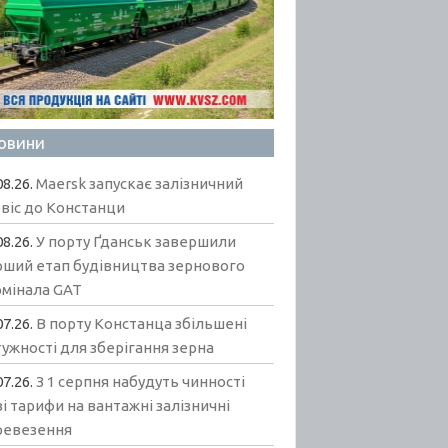
овини
08.26.
Maersk запускає залізничний
віс до Констанци
08.26.
У порту Ґданськ завершили
рший етап будівництва зернового
рмінала GAT
07.26.
В порту Констанца збільшені
ужності для зберігання зерна
07.26.
З 1 серпня набудуть чинності
і тарифи на вантажні залізничні
ревезення