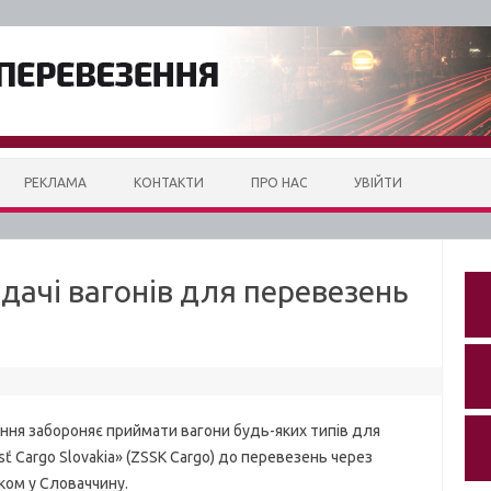
РЕКЛАМА
КОНТАКТИ
ПРО НАС
УВІЙТИ
ачі вагонів для перевезень
ння забороняє приймати вагони будь-яких типів для
sť Cargo Slovakia» (ZSSK Cargo) до перевезень через
ком у Словаччину.