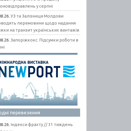
гоновідправлень у серпні
08.26.
УЗ та Залізниця Молдови
оводять перемовини щодо надання
жки на транзит українських вантажів
08.26.
Запоріжкокс. Підсумки роботи в
пні
одні перевезення
08.26.
Індекси фрахту // 31 тиждень