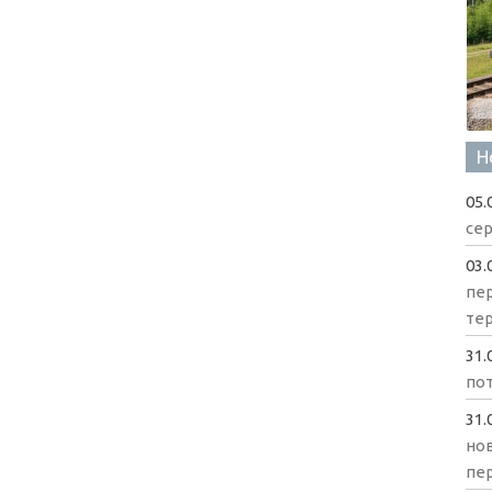
Н
05.
сер
03.
пе
те
31.
пот
31.
нов
пе