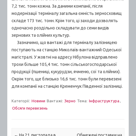
7,2 тис. тонн кожна. За даними компанії, після
модернізації терміналу загальна ємність зерносховищ
складе 173 тис. тонн. Крім того, ці заходи дозволять
одночасно роздільно складувати до семи видів
зернових та олійних культур.
Зазначимо, що вантажі для терміналу залізницею
поступають на станцію Миколаїв-вантажний Одеської
магістралі. У жовтні на адресу Нібулона відправлено
трохи більше 105,4 тис. тонн сільськогосподарської
продукції (пшениці, кукурудзи, ячменю, сої та олійних).
Окрім того, ще близько 16,6 тис. тонн були перевезені
для компанії на станцію Кременчук Південної залізниці.
Категорії:
Новини
Вантажі:
Зерно
Тема:
Інфраструктура
,
Обсяги перевезень
Post navigation
←
На 21 листопада в
Обмежені поставки на