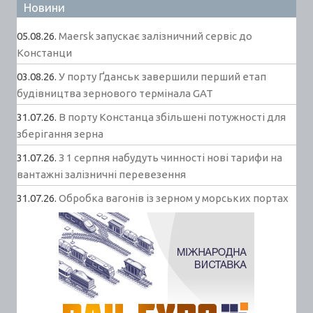
Новини
05.08.26.
Maersk запускає залізничний сервіс до
Констанци
03.08.26.
У порту Ґданськ завершили перший етап
будівництва зернового термінала GAT
31.07.26.
В порту Констанца збільшені потужності для
зберігання зерна
31.07.26.
З 1 серпня набудуть чинності нові тарифи на
вантажні залізничні перевезення
31.07.26.
Обробка вагонів із зерном у морських портах