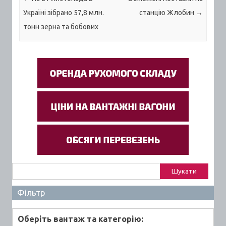
Україні зібрано 57,8 млн.
станцію Жлобин
→
тонн зерна та бобових
Пошук:
Фільтр
Оберiть вантаж та категорiю: