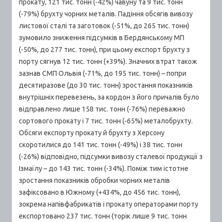
прокату, 121 тис. тонн (-42%) чавуну та 9 тис. тонн
(-79%) брухту чорних металів. Падіння обсягів вивозу
листової сталі та заготовок (-51%, до 265 тис. тонн)
зумовило зниження підсумків в Бердянському МП
(-50%, до 277 тис. тонн), при цьому експорт брухту з
порту сягнув 12 тис. тонн (+39%). Значних втрат також
зазнав СМП Ольвія (-71%, до 195 тис. тонн) – попри
десятиразове (до 30 тис. тонн) зростання показників
внутрішніх перевезень, за кордон з його причалів було
відправлено лише 158 тис. тонн (-76%) переважно
сортового прокату і 7 тис. тонн (-65%) металобрухту.
Обсяги експорту прокату й брухту з Херсону
скоротилися до 141 тис. тонн (-49%) і 38 тис. тонн
(-26%) відповідно, підсумки вивозу сталевої продукції з
Ізмаїлу – до 143 тис. тонн (-34%). Поміж тим істотне
зростання показників обробки чорних металів
зафіксовано в Южному (+434%, до 456 тис. тонн),
зокрема напівфабрикатів і прокату операторами порту
експортовано 237 тис. тонн (торік лише 9 тис. тонн