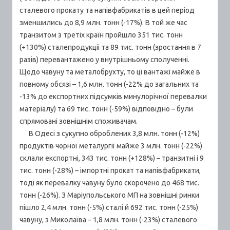
сталевого прокату та напівфабрикатів в цей період
зменшились до 8,9 млн. тонн (-17%). В той же час
транзитом з третіх країн пройшло 351 тис. тонн
(+130%) сталепродукціі та 89 тис. тонн (зростання в 7
разів) перевантажено у внутрішньому сполученні.
Щодо чавуну та металобрухту, то ці вантажі майже в
повному обсязі – 1,6 млн. тонн (-22% до загальних та
-13% до експортних підсумків минулорічної перевалки
матеріалу) та 69 тис. тонн (-59%) відповідно – були
спрямовані зовнішнім споживачам.
В Одесі з сукупно оброблених 3,8 млн. тонн (-12%)
продуктів чорної металургії майже 3 млн. тонн (-22%)
склали експортні, 343 тис. тонн (+128%) – транзитні і 9
тис. тонн (-28%) – імпортні прокат та напівфабрикати,
тоді як перевалку чавуну було скорочено до 468 тис.
тонн (-26%). З Маріупольського МП на зовнішні ринки
пішло 2,4 млн. тонн (-5%) сталі й 692 тис. тонн (-25%)
чавуну, з Миколаїва – 1,8 млн. тонн (-23%) сталевого