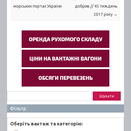
морських портах України
добрив // 45 тиждень
2017 року
→
Пошук:
Фільтр
Оберiть вантаж та категорiю: