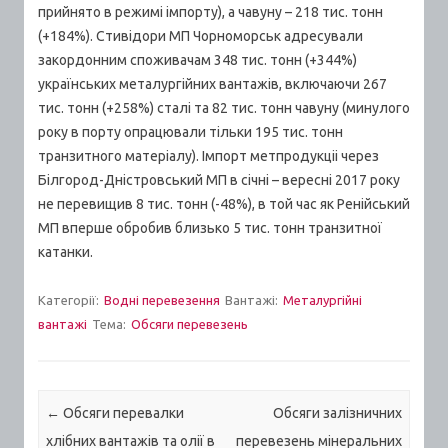
прийнято в режимі імпорту), а чавуну – 218 тис. тонн
(+184%). Стивідори МП Чорноморськ адресували
закордонним споживачам 348 тис. тонн (+344%)
українських металургійних вантажів, включаючи 267
тис. тонн (+258%) сталі та 82 тис. тонн чавуну (минулого
року в порту опрацювали тільки 195 тис. тонн
транзитного матеріалу). Імпорт метпродукціі через
Білгород-Дністровський МП в січні – вересні 2017 року
не перевищив 8 тис. тонн (-48%), в той час як Ренійський
МП вперше обробив близько 5 тис. тонн транзитної
катанки.
Категорії:
Водні перевезення
Вантажі:
Металургійні
вантажі
Тема:
Обсяги перевезень
Post navigation
←
Обсяги перевалки
Обсяги залізничних
хлібних вантажів та олії в
перевезень мінеральних