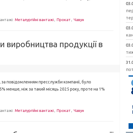
03.
пе
те
антажі:
Металургійні вантажі
,
Прокат
,
Чавун
03.
кан
и виробництва продукції в
03.
ти
31.
пот
а повідомленням пресслужби компанії, було
5% менше, ніж за такий місяць 2025 року, проте на 1%
антажі:
Металургійні вантажі
,
Прокат
,
Чавун