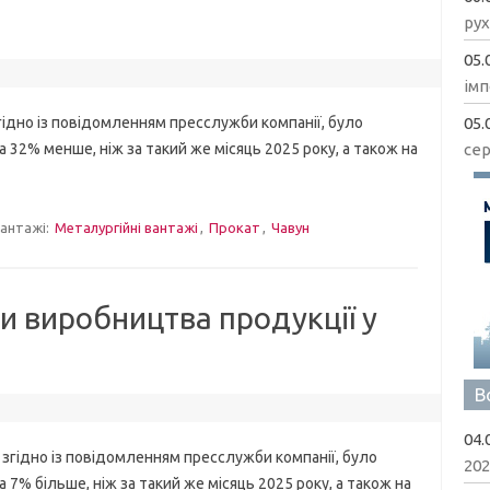
рух
05.
імп
05.
дно із повідомленням пресслужби компанії, було
сер
а 32% менше, ніж за такий же місяць 2025 року, а також на
антажі:
Металургійні вантажі
,
Прокат
,
Чавун
и виробництва продукції у
В
04.
гідно із повідомленням пресслужби компанії, було
202
а 7% більше, ніж за такий же місяць 2025 року, а також на