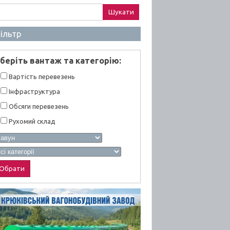
ук:
ільтр
берiть вантаж та категорiю:
Вартiсть перевезень
Інфраструктура
Обсяги перевезень
Рухомий склад