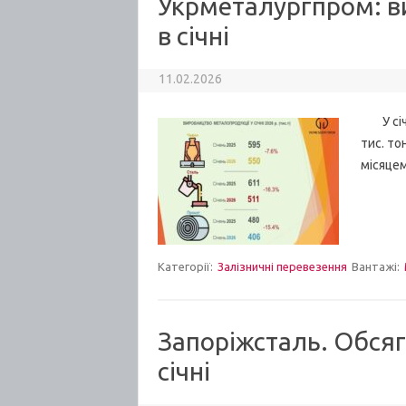
Укрметалургпром: в
в січні
11.02.2026
У січн
тис. то
місяцем
Категорії:
Залізничні перевезення
Вантажі:
Запоріжсталь. Обсяг
січні