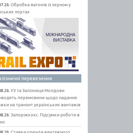
07.26.
Обробка вагонів із зерном у
рських портах
алізничні перевезення
08.26.
УЗ та Залізниця Молдови
оводять перемовини щодо надання
жки на транзит українських вантажів
08.26.
Запоріжкокс. Підсумки роботи в
пні
08.26.
Ставки оренди вантажного