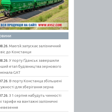
овини
08.26.
Maersk запускає залізничний
віс до Констанци
08.26.
У порту Ґданськ завершили
рший етап будівництва зернового
рмінала GAT
07.26.
В порту Констанца збільшені
ужності для зберігання зерна
07.26.
З 1 серпня набудуть чинності
і тарифи на вантажні залізничні
ревезення