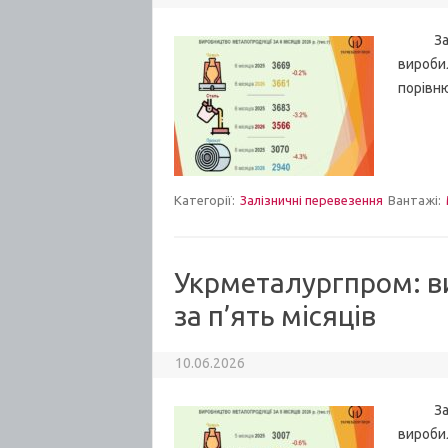
За пер
виробил
порівню
Категорії:
Залізничні перевезення
Вантажі:
Укрметалургпром: в
за п’ять місяців
10.06.2026
За п’я
виробил