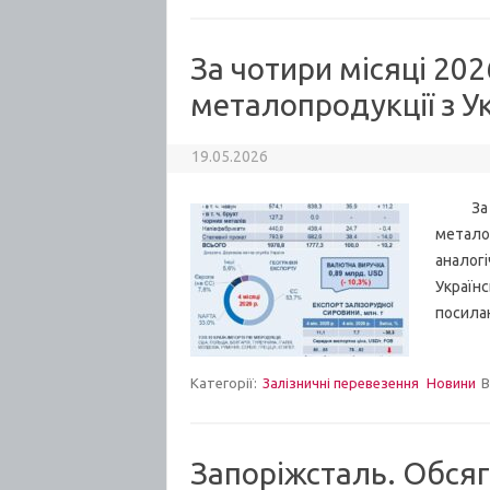
За чотири місяці 202
металопродукції з У
19.05.2026
За чот
металоп
аналогі
Українс
посила
Категорії:
Залізничні перевезення
Новини
В
Запоріжсталь. Обсяг