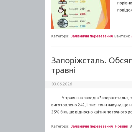
порівню
повідо
Категорії:
Залізничні перевезення
Вантажі:
Запоріжсталь. Обсяг
травні
03.06.2026
У травні на заводі «Запоріжсталь», зг
виготовлено 242,1 тис. тонн чавуну, що н
25% більше відносно квітня поточного ро
Категорії:
Залізничні перевезення
Новини
В