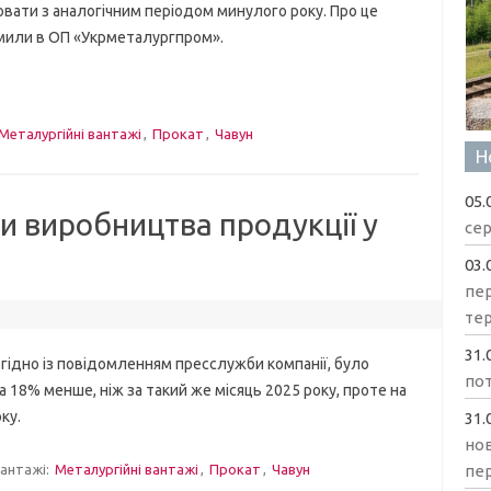
вати з аналогічним періодом минулого року. Про це
мили в ОП «Укрметалургпром».
Металургійні вантажі
,
Прокат
,
Чавун
Н
05.
и виробництва продукції у
сер
03.
пе
те
31.
ідно із повідомленням пресслужби компанії, було
пот
а 18% менше, ніж за такий же місяць 2025 року, проте на
ку.
31.
нов
пе
антажі:
Металургійні вантажі
,
Прокат
,
Чавун