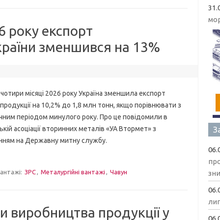
31.
мо
6 року експорт
країни зменшився на 13%
ири місяці 2026 року Україна зменшила експорт
родукції на 10,2% до 1,8 млн тонн, якщо порівнювати з
чним періодом минулого року. Про це повідомили в
З
ькій асоціації вторинних металів «УА Втормет» з
нням на Державну митну службу.
06.
пр
антажі:
ЗРС
,
Металургійні вантажі
,
Чавун
зни
06.
ли
и виробництва продукції у
06.