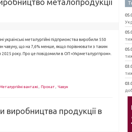
иробництво металопродукції
Т
05.
Укр
05.
ти
і українські металургійні підприємства виробили 550
нн чавуну, що на 7,6% менше, якщо порівнювати з таким
05.
 2025 року. Про це повідомили в ОП «Укрметалургпром».
ти
03.
ти
03.
Металургійні вантажі
,
Прокат
,
Чавун
доб
и виробництва продукції в