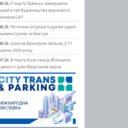
08.26.
У порту Ґданськ завершили
рший етап будівництва зернового
рмінала GAT
08.26.
Поточна ситуація із рухом суден
алами Суліна та Бистре
08.26.
Ціни на бункерне пальне // 31
ждень 2026 року
07.26.
В порту Констанца збільшені
ужності для зберігання зерна