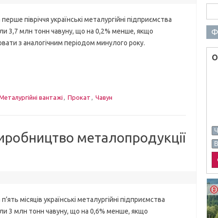
Пош
ше півріччя українські металургійні підприємства
Ф
и 3,7 млн тонн чавуну, що на 0,2% менше, якщо
вати з аналогічним періодом минулого року.
О
Металургійні вантажі
,
Прокат
,
Чавун
иробництво металопродукції
ть місяців українські металургійні підприємства
и 3 млн тонн чавуну, що на 0,6% менше, якщо