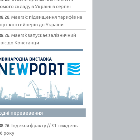
омого складу в Україні в серпні
08.26.
Maersk: підвищення тарифів на
орт контейнерів до України
08.26.
Maersk запускає залізничний
віс до Констанци
одні перевезення
08.26.
Індекси фрахту // 31 тиждень
6 року