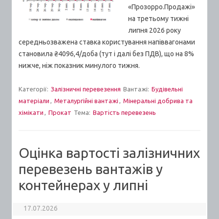
«Прозорро.Продажі»
на третьому тижні
липня 2026 року
середньозважена ставка користування напіввагонами
становила ₴4096,4/доба (тут і далі без ПДВ), що на 8%
нижче, ніж показник минулого тижня.
Категорії:
Залізничні перевезення
Вантажі:
Будівельні
матеріали
,
Металургійні вантажі
,
Мінеральні добрива та
хімікати
,
Прокат
Тема:
Вартiсть перевезень
Оцінка вартості залізничних
перевезень вантажів у
контейнерах у липні
17.07.2026