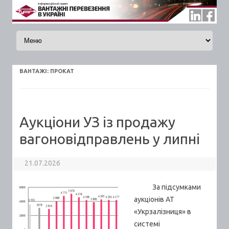
Skip to content
ВАНТАЖI:
ПРОКАТ
Аукціони УЗ із продажу
вагоновідправлень у липні
21.07.2026
За підсумками
аукціонів АТ
«Укрзалізниця» в
системі