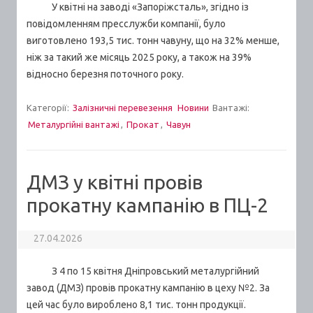
У квітні на заводі «Запоріжсталь», згідно із
повідомленням пресслужби компанії, було
виготовлено 193,5 тис. тонн чавуну, що на 32% менше,
ніж за такий же місяць 2025 року, а також на 39%
відносно березня поточного року.
Категорії:
Залізничні перевезення
Новини
Вантажі:
Металургійні вантажі
,
Прокат
,
Чавун
ДМЗ у квітні провів
прокатну кампанію в ПЦ-2
27.04.2026
З 4 по 15 квітня Дніпровський металургійний
завод (ДМЗ) провів прокатну кампанію в цеху №2. За
цей час було вироблено 8,1 тис. тонн продукції.