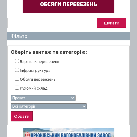
Пошук:
Фільтр
Оберiть вантаж та категорiю:
Вартiсть перевезень
Інфраструктура
Обсяги перевезень
Рухомий склад