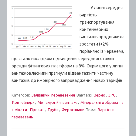
У липні середня
вартість
транспортування
контейнерних
вантажів продовжила
зростати (+2%
порівняно із червнем),
що стало наслідком підвищення середньої ставки
оренди фітингових платформ на 8%. Окрім цого у липні
вантажовласники прагнули відвантажити частину
вантажів до ймовірного запровадження нових тарифів
Категорії:
Залізничні перевезення
Вантажі:
Зерно
,
ЗРС
,
Контейнери
,
Металургійні вантажі
,
Мінеральні добрива та
хімікати
,
Прокат
,
Труби
,
Феросплави
Тема:
Вартiсть
перевезень