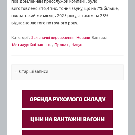
повідомленням пресслужби компанії, було
виготовлено 316,4 тис. тонн чавуну, що на 7% більше,
ніж за такий же місяць 2025 року, а також на 25%
відносно лютого поточного року.
Категорії:
Залізничні перевезення
Новини
Вантажі:
Металургійні вантажі
,
Прокат
,
Чавун
Post navigation
←
Старiшi записи