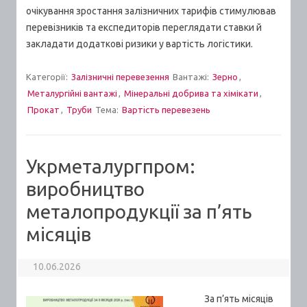
очікування зростання залізничних тарифів стимулював
перевізників та експедиторів переглядати ставки й
закладати додаткові ризики у вартість логістики.
Категорії:
Залізничні перевезення
Вантажі:
Зерно
,
Металургійні вантажі
,
Мінеральні добрива та хімікати
,
Прокат
,
Труби
Тема:
Вартiсть перевезень
Укрметалургпром:
виробництво
металопродукції за п’ять
місяців
10.06.2026
За п’ять місяців