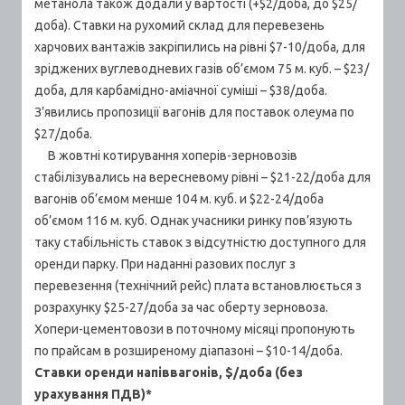
метанола також додали у вартості (+$2/доба, до $25/
доба). Ставки на рухомий склад для перевезень
харчових вантажів закріпились на рівні $7-10/доба, для
зріджених вуглеводневих газів об’ємом 75 м. куб. – $23/
доба, для карбамідно-аміачної суміші – $38/доба.
З’явились пропозиції вагонів для поставок олеума по
$27/доба.
В жовтні котирування хоперів-зерновозів
стабілізувались на вересневому рівні – $21-22/доба для
вагонів об’ємом менше 104 м. куб. и $22-24/доба
об’ємом 116 м. куб. Однак учасники ринку пов’язують
таку стабільність ставок з відсутністю доступного для
оренди парку. При наданні разових послуг з
перевезення (технічний рейс) плата встановлюється з
розрахунку $25-27/доба за час оберту зерновоза.
Хопери-цементовози в поточному місяці пропонують
по прайсам в розширеному діапазоні – $10-14/доба.
Ставки оренди напіввагонів, $/доба (без
урахування ПДВ)*