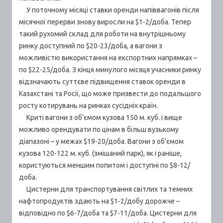
У поточному місяці ставки оренди напіввагонів після
місячної перерви знову виросли на $1-2/доба. Тепер
такий рухомий склад для роботи на внутрішньому
ринку доступний по $20-23/доба, а вагони з
можливістю використання на експортних напрямках –
по $22-25/доба. З кінця минулого місяця учасники ринку
відзначають суттєве підвищення ставок оренди в
Казахстані та Росії, що може призвести до подальшого
росту котирувань на ринках сусідніх країн.
Криті вагони з об’ємом кузова 150 м. куб. і вище
можливо орендувати по цінам в більш вузькому
діапазоні – у межах $19-20/доба. Вагони з об’ємом
кузова 120-122 м. куб. (змішаний парк), як і раніше,
користуються меншим попитом і доступні по $8-12/
доба.
Цистерни для транспортування світлих та темних
нафтопродуктів здають на $1-2/добу дорожче –
відповідно по $6-7/доба та $7-11/доба. Цистерни для