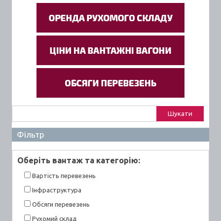
Пошук:
Фільтр
Оберiть вантаж та категорiю:
Вартiсть перевезень
Інфраструктура
Обсяги перевезень
Рухомий склад