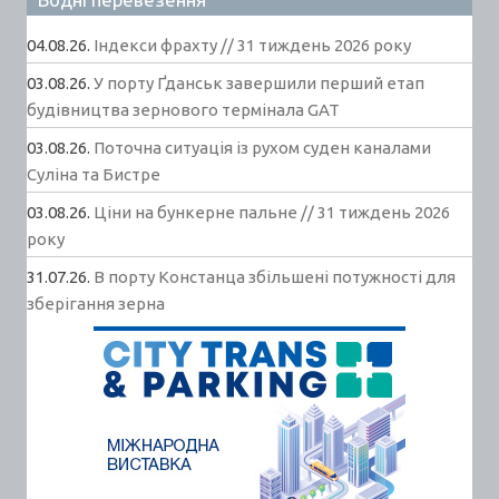
04.08.26.
Індекси фрахту // 31 тиждень 2026 року
03.08.26.
У порту Ґданськ завершили перший етап
будівництва зернового термінала GAT
03.08.26.
Поточна ситуація із рухом суден каналами
Суліна та Бистре
03.08.26.
Ціни на бункерне пальне // 31 тиждень 2026
року
31.07.26.
В порту Констанца збільшені потужності для
зберігання зерна