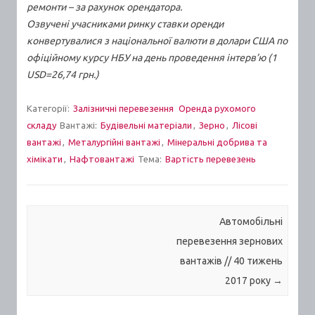
ремонти – за рахунок орендатора.
Озвучені учасниками ринку ставки оренди
конвертувалися з національної валюти в долари США по
офіційному курсу НБУ на день проведення інтерв’ю (1
USD=26,74 грн.)
Категорії:
Залізничні перевезення
Оренда рухомого
складу
Вантажі:
Будівельні матеріали
,
Зерно
,
Лісові
вантажі
,
Металургійні вантажі
,
Мінеральні добрива та
хімікати
,
Нафтовантажі
Тема:
Вартiсть перевезень
Post navigation
Автомобільні
перевезення зернових
вантажів // 40 тижень
2017 року
→