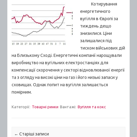
Котирування
енергетичного
вугілля в Європі за
тиждень дещо
знизилися. Ціни
залишалися під
тиском військових дій
на Близькому Сході. Енергетичні компанії нарощували
виробництво на вугільних електростанціях для
компенсації скорочення у секторі відновлюваної енергії
та з огляду на високі ціни на газ і його низькі запаси у
сховищах. Однак попит на вугілля залишається
помірним.
Категорії:
Товарні ринки
Вантажі:
Вугілля та кокс
Post navigation
←
Старiшi записи