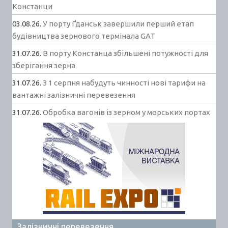
Констанци
03.08.26.
У порту Ґданськ завершили перший етап
будівництва зернового термінала GAT
31.07.26.
В порту Констанца збільшені потужності для
зберігання зерна
31.07.26.
З 1 серпня набудуть чинності нові тарифи на
вантажні залізничні перевезення
31.07.26.
Обробка вагонів із зерном у морських портах
Залізничні перевезення