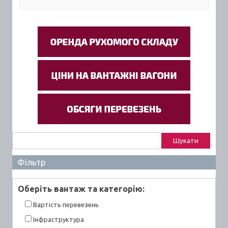
Пошук:
Фільтр
Оберiть вантаж та категорiю:
Вартiсть перевезень
Інфраструктура