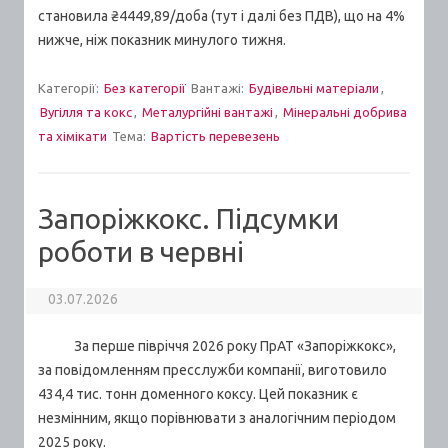
становила ₴4449,89/доба (тут і далі без ПДВ), що на 4%
нижче, ніж показник минулого тижня.
Категорії:
Без категорії
Вантажі:
Будівельні матеріали
,
Вугілля та кокс
,
Металургійні вантажі
,
Мінеральні добрива
та хімікати
Тема:
Вартiсть перевезень
Запоріжкокс. Підсумки
роботи в червні
03.07.2026
За перше півріччя 2026 року ПрАТ «Запоріжкокс»,
за повідомленням пресслужби компанії, виготовило
434,4 тис. тонн доменного коксу. Цей показник є
незмінним, якщо порівнювати з аналогічним періодом
2025 року.